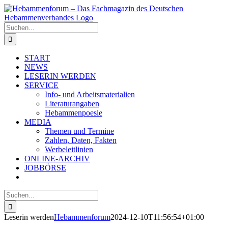
Zum
Inhalt
springen
Suche
nach:
START
NEWS
LESERIN WERDEN
SERVICE
Info- und Arbeitsmaterialien
Literaturangaben
Hebammenpoesie
MEDIA
Themen und Termine
Zahlen, Daten, Fakten
Werbeleitlinien
ONLINE-ARCHIV
JOBBÖRSE
Suche
nach:
Leserin werden
Hebammenforum
2024-12-10T11:56:54+01:00