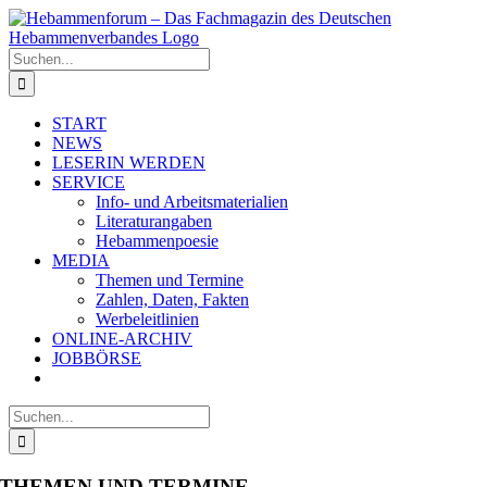
Zum
Inhalt
springen
Suche
nach:
START
NEWS
LESERIN WERDEN
SERVICE
Info- und Arbeitsmaterialien
Literaturangaben
Hebammenpoesie
MEDIA
Themen und Termine
Zahlen, Daten, Fakten
Werbeleitlinien
ONLINE-ARCHIV
JOBBÖRSE
Suche
nach:
THEMEN UND TERMINE