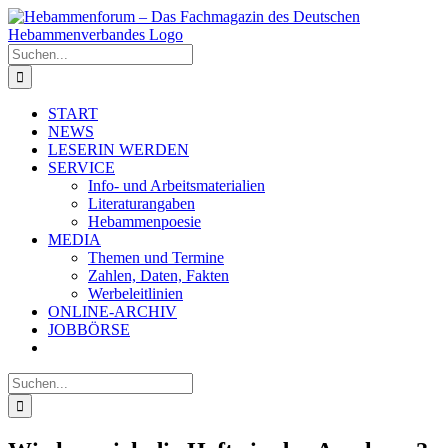
Zum
Inhalt
springen
Suche
nach:
START
NEWS
LESERIN WERDEN
SERVICE
Info- und Arbeitsmaterialien
Literaturangaben
Hebammenpoesie
MEDIA
Themen und Termine
Zahlen, Daten, Fakten
Werbeleitlinien
ONLINE-ARCHIV
JOBBÖRSE
Suche
nach: