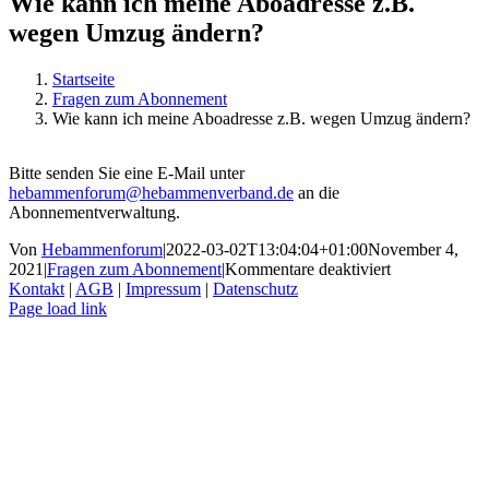
Wie kann ich meine Aboadresse z.B.
wegen Umzug ändern?
Startseite
Fragen zum Abonnement
Wie kann ich meine Aboadresse z.B. wegen Umzug ändern?
Bitte senden Sie eine E-Mail unter
hebammenforum@hebammenverband.de
an die
Abonnementverwaltung.
Von
Hebammenforum
|
2022-03-02T13:04:04+01:00
November 4,
für
2021
|
Fragen zum Abonnement
|
Kommentare deaktiviert
Wie
Kontakt
|
AGB
|
Impressum
|
Datenschutz
kann
Page load link
Nach
ich
oben
meine
Aboadresse
z.B.
wegen
Umzug
ändern?