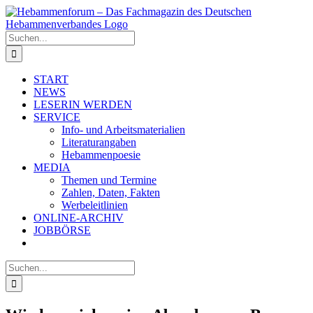
Zum
Inhalt
springen
Suche
nach:
START
NEWS
LESERIN WERDEN
SERVICE
Info- und Arbeitsmaterialien
Literaturangaben
Hebammenpoesie
MEDIA
Themen und Termine
Zahlen, Daten, Fakten
Werbeleitlinien
ONLINE-ARCHIV
JOBBÖRSE
Suche
nach: