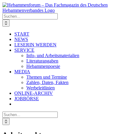
Zum
Inhalt
springen
Suche
nach:
START
NEWS
LESERIN WERDEN
SERVICE
Info- und Arbeitsmaterialien
Literaturangaben
Hebammenpoesie
MEDIA
Themen und Termine
Zahlen, Daten, Fakten
Werbeleitlinien
ONLINE-ARCHIV
JOBBÖRSE
Suche
nach: