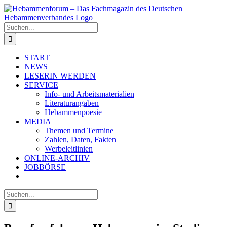
Zum
Inhalt
springen
Suche
nach:
START
NEWS
LESERIN WERDEN
SERVICE
Info- und Arbeitsmaterialien
Literaturangaben
Hebammenpoesie
MEDIA
Themen und Termine
Zahlen, Daten, Fakten
Werbeleitlinien
ONLINE-ARCHIV
JOBBÖRSE
Suche
nach: