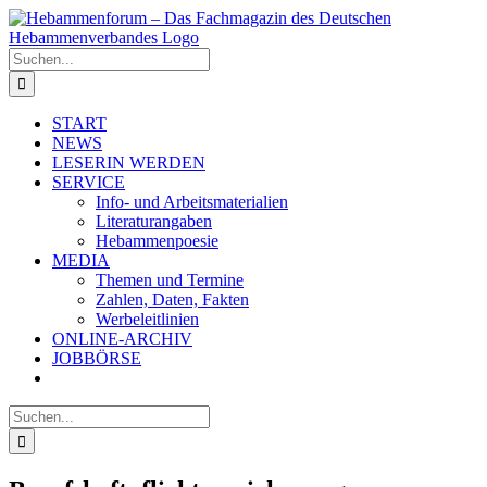
Zum
Inhalt
springen
Suche
nach:
START
NEWS
LESERIN WERDEN
SERVICE
Info- und Arbeitsmaterialien
Literaturangaben
Hebammenpoesie
MEDIA
Themen und Termine
Zahlen, Daten, Fakten
Werbeleitlinien
ONLINE-ARCHIV
JOBBÖRSE
Suche
nach: