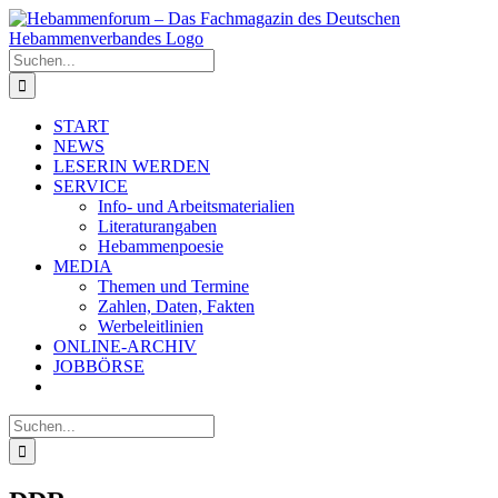
Zum
Inhalt
springen
Suche
nach:
START
NEWS
LESERIN WERDEN
SERVICE
Info- und Arbeitsmaterialien
Literaturangaben
Hebammenpoesie
MEDIA
Themen und Termine
Zahlen, Daten, Fakten
Werbeleitlinien
ONLINE-ARCHIV
JOBBÖRSE
Suche
nach: