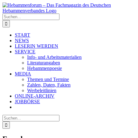
Zum
Inhalt
springen
Suche
nach:
START
NEWS
LESERIN WERDEN
SERVICE
Info- und Arbeitsmaterialien
Literaturangaben
Hebammenpoesie
MEDIA
Themen und Termine
Zahlen, Daten, Fakten
Werbeleitlinien
ONLINE-ARCHIV
JOBBÖRSE
Suche
nach: