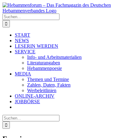
Zum
Inhalt
springen
Suche
nach:
START
NEWS
LESERIN WERDEN
SERVICE
Info- und Arbeitsmaterialien
Literaturangaben
Hebammenpoesie
MEDIA
Themen und Termine
Zahlen, Daten, Fakten
Werbeleitlinien
ONLINE-ARCHIV
JOBBÖRSE
Suche
nach: