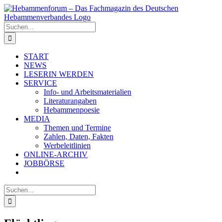
Zum
Inhalt
springen
Suche
nach:
START
NEWS
LESERIN WERDEN
SERVICE
Info- und Arbeitsmaterialien
Literaturangaben
Hebammenpoesie
MEDIA
Themen und Termine
Zahlen, Daten, Fakten
Werbeleitlinien
ONLINE-ARCHIV
JOBBÖRSE
Suche
nach: