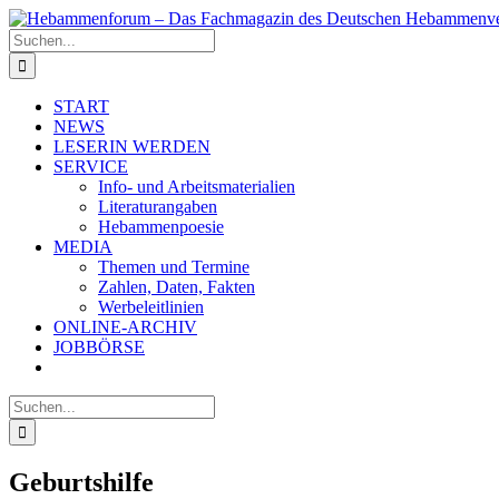
Zum
Inhalt
Suche
springen
nach:
START
NEWS
LESERIN WERDEN
SERVICE
Info- und Arbeitsmaterialien
Literaturangaben
Hebammenpoesie
MEDIA
Themen und Termine
Zahlen, Daten, Fakten
Werbeleitlinien
ONLINE-ARCHIV
JOBBÖRSE
Suche
nach:
Geburtshilfe