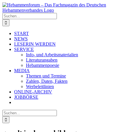
Zum
Inhalt
springen
Suche
nach:
START
NEWS
LESERIN WERDEN
SERVICE
Info- und Arbeitsmaterialien
Literaturangaben
Hebammenpoesie
MEDIA
Themen und Termine
Zahlen, Daten, Fakten
Werbeleitlinien
ONLINE-ARCHIV
JOBBÖRSE
Suche
nach: