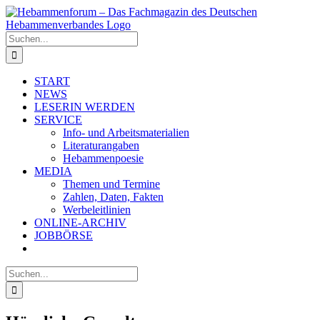
Zum
Inhalt
springen
Suche
nach:
START
NEWS
LESERIN WERDEN
SERVICE
Info- und Arbeitsmaterialien
Literaturangaben
Hebammenpoesie
MEDIA
Themen und Termine
Zahlen, Daten, Fakten
Werbeleitlinien
ONLINE-ARCHIV
JOBBÖRSE
Suche
nach: