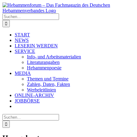
Zum
Inhalt
springen
Suche
nach:
START
NEWS
LESERIN WERDEN
SERVICE
Info- und Arbeitsmaterialien
Literaturangaben
Hebammenpoesie
MEDIA
Themen und Termine
Zahlen, Daten, Fakten
Werbeleitlinien
ONLINE-ARCHIV
JOBBÖRSE
Suche
nach: