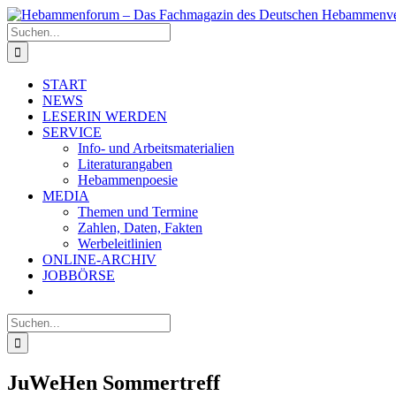
Zum
Inhalt
Suche
springen
nach:
START
NEWS
LESERIN WERDEN
SERVICE
Info- und Arbeitsmaterialien
Literaturangaben
Hebammenpoesie
MEDIA
Themen und Termine
Zahlen, Daten, Fakten
Werbeleitlinien
ONLINE-ARCHIV
JOBBÖRSE
Suche
nach:
JuWeHen Sommertreff