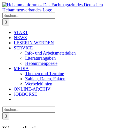
Zum
Inhalt
springen
Suche
nach:
START
NEWS
LESERIN WERDEN
SERVICE
Info- und Arbeitsmaterialien
Literaturangaben
Hebammenpoesie
MEDIA
Themen und Termine
Zahlen, Daten, Fakten
Werbeleitlinien
ONLINE-ARCHIV
JOBBÖRSE
Suche
nach: