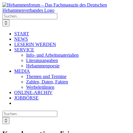
Zum
Inhalt
springen
Suche
nach:
START
NEWS
LESERIN WERDEN
SERVICE
Info- und Arbeitsmaterialien
Literaturangaben
Hebammenpoesie
MEDIA
Themen und Termine
Zahlen, Daten, Fakten
Werbeleitlinien
ONLINE-ARCHIV
JOBBÖRSE
Suche
nach: