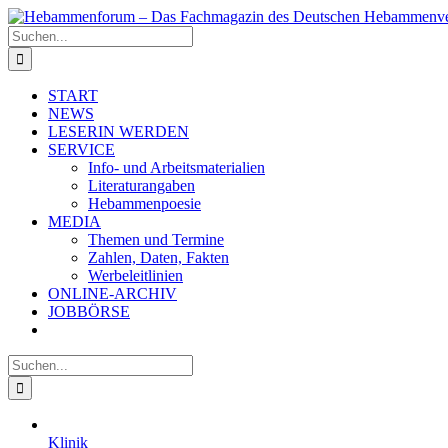
Zum
Inhalt
Suche
springen
nach:
START
NEWS
LESERIN WERDEN
SERVICE
Info- und Arbeitsmaterialien
Literaturangaben
Hebammenpoesie
MEDIA
Themen und Termine
Zahlen, Daten, Fakten
Werbeleitlinien
ONLINE-ARCHIV
JOBBÖRSE
Suche
nach:
Klinik