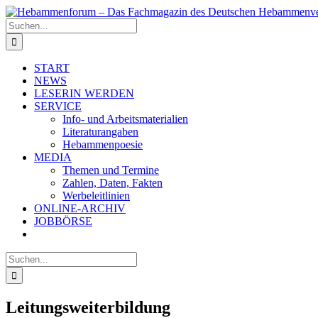
Zum
Inhalt
Suche
springen
nach:
START
NEWS
LESERIN WERDEN
SERVICE
Info- und Arbeitsmaterialien
Literaturangaben
Hebammenpoesie
MEDIA
Themen und Termine
Zahlen, Daten, Fakten
Werbeleitlinien
ONLINE-ARCHIV
JOBBÖRSE
Suche
nach:
Leitungsweiterbildung