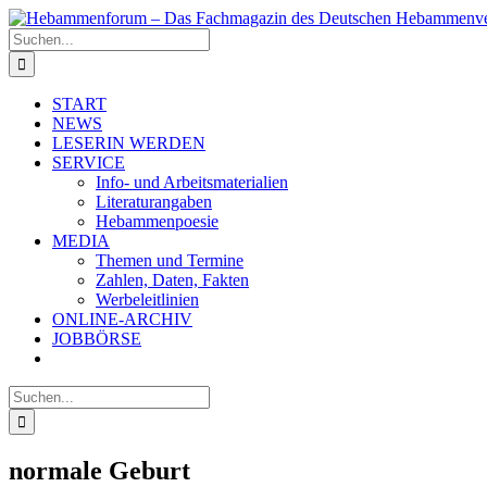
Zum
Inhalt
Suche
springen
nach:
START
NEWS
LESERIN WERDEN
SERVICE
Info- und Arbeitsmaterialien
Literaturangaben
Hebammenpoesie
MEDIA
Themen und Termine
Zahlen, Daten, Fakten
Werbeleitlinien
ONLINE-ARCHIV
JOBBÖRSE
Suche
nach:
normale Geburt