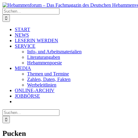
Zum
Inhalt
Suche
springen
nach:
START
NEWS
LESERIN WERDEN
SERVICE
Info- und Arbeitsmaterialien
Literaturangaben
Hebammenpoesie
MEDIA
Themen und Termine
Zahlen, Daten, Fakten
Werbeleitlinien
ONLINE-ARCHIV
JOBBÖRSE
Suche
nach:
Pucken