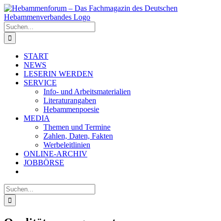
Zum
Inhalt
springen
Suche
nach:
START
NEWS
LESERIN WERDEN
SERVICE
Info- und Arbeitsmaterialien
Literaturangaben
Hebammenpoesie
MEDIA
Themen und Termine
Zahlen, Daten, Fakten
Werbeleitlinien
ONLINE-ARCHIV
JOBBÖRSE
Suche
nach: