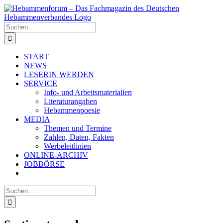
Zum
Inhalt
springen
Suche
nach:
START
NEWS
LESERIN WERDEN
SERVICE
Info- und Arbeitsmaterialien
Literaturangaben
Hebammenpoesie
MEDIA
Themen und Termine
Zahlen, Daten, Fakten
Werbeleitlinien
ONLINE-ARCHIV
JOBBÖRSE
Suche
nach: