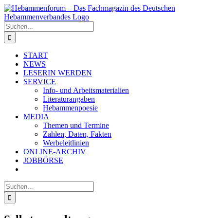
Zum
Inhalt
springen
Suche
nach:
START
NEWS
LESERIN WERDEN
SERVICE
Info- und Arbeitsmaterialien
Literaturangaben
Hebammenpoesie
MEDIA
Themen und Termine
Zahlen, Daten, Fakten
Werbeleitlinien
ONLINE-ARCHIV
JOBBÖRSE
Suche
nach: