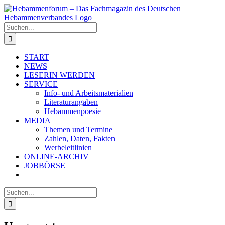
Zum
Inhalt
springen
Suche
nach:
START
NEWS
LESERIN WERDEN
SERVICE
Info- und Arbeitsmaterialien
Literaturangaben
Hebammenpoesie
MEDIA
Themen und Termine
Zahlen, Daten, Fakten
Werbeleitlinien
ONLINE-ARCHIV
JOBBÖRSE
Suche
nach: