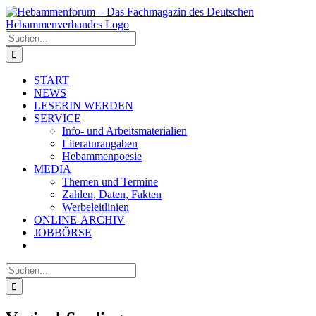
Zum
Inhalt
springen
Suche
nach:
START
NEWS
LESERIN WERDEN
SERVICE
Info- und Arbeitsmaterialien
Literaturangaben
Hebammenpoesie
MEDIA
Themen und Termine
Zahlen, Daten, Fakten
Werbeleitlinien
ONLINE-ARCHIV
JOBBÖRSE
Suche
nach: