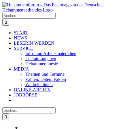
Zum
Inhalt
springen
Suche
nach:
START
NEWS
LESERIN WERDEN
SERVICE
Info- und Arbeitsmaterialien
Literaturangaben
Hebammenpoesie
MEDIA
Themen und Termine
Zahlen, Daten, Fakten
Werbeleitlinien
ONLINE-ARCHIV
JOBBÖRSE
Suche
nach: