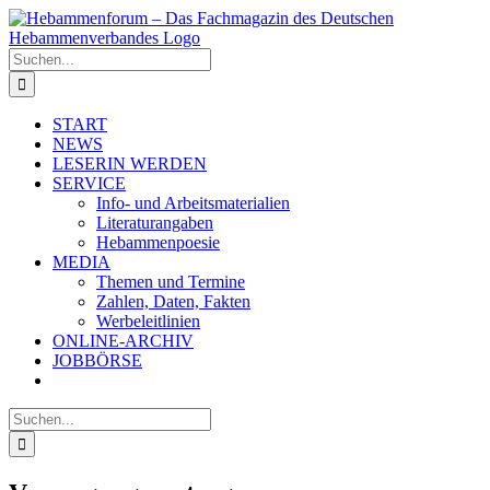
Zum
Inhalt
springen
Suche
nach:
START
NEWS
LESERIN WERDEN
SERVICE
Info- und Arbeitsmaterialien
Literaturangaben
Hebammenpoesie
MEDIA
Themen und Termine
Zahlen, Daten, Fakten
Werbeleitlinien
ONLINE-ARCHIV
JOBBÖRSE
Suche
nach: