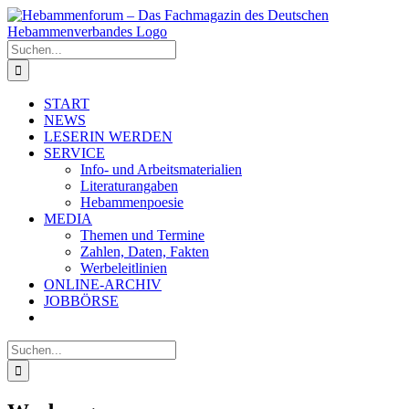
Zum
Inhalt
springen
Suche
nach:
START
NEWS
LESERIN WERDEN
SERVICE
Info- und Arbeitsmaterialien
Literaturangaben
Hebammenpoesie
MEDIA
Themen und Termine
Zahlen, Daten, Fakten
Werbeleitlinien
ONLINE-ARCHIV
JOBBÖRSE
Suche
nach: