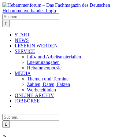
Zum
Inhalt
springen
Suche
nach:
START
NEWS
LESERIN WERDEN
SERVICE
Info- und Arbeitsmaterialien
Literaturangaben
Hebammenpoesie
MEDIA
Themen und Termine
Zahlen, Daten, Fakten
Werbeleitlinien
ONLINE-ARCHIV
JOBBÖRSE
Suche
nach: