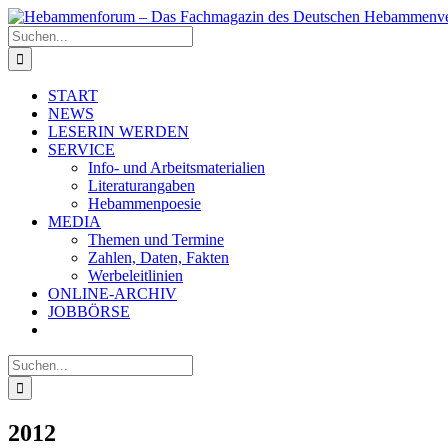
Zum
Inhalt
Suche
springen
nach:
START
NEWS
LESERIN WERDEN
SERVICE
Info- und Arbeitsmaterialien
Literaturangaben
Hebammenpoesie
MEDIA
Themen und Termine
Zahlen, Daten, Fakten
Werbeleitlinien
ONLINE-ARCHIV
JOBBÖRSE
Suche
nach:
2012