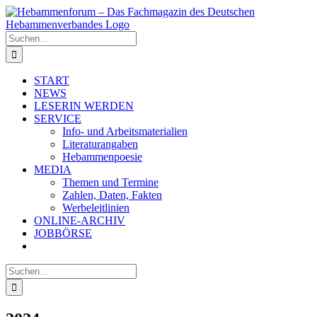
Zum
Inhalt
springen
Suche
nach:
START
NEWS
LESERIN WERDEN
SERVICE
Info- und Arbeitsmaterialien
Literaturangaben
Hebammenpoesie
MEDIA
Themen und Termine
Zahlen, Daten, Fakten
Werbeleitlinien
ONLINE-ARCHIV
JOBBÖRSE
Suche
nach: