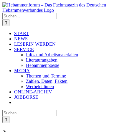
Zum
Inhalt
springen
Suche
nach:
START
NEWS
LESERIN WERDEN
SERVICE
Info- und Arbeitsmaterialien
Literaturangaben
Hebammenpoesie
MEDIA
Themen und Termine
Zahlen, Daten, Fakten
Werbeleitlinien
ONLINE-ARCHIV
JOBBÖRSE
Suche
nach: