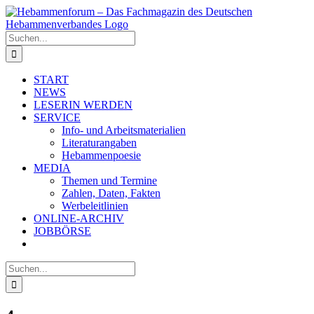
Zum
Inhalt
springen
Suche
nach:
START
NEWS
LESERIN WERDEN
SERVICE
Info- und Arbeitsmaterialien
Literaturangaben
Hebammenpoesie
MEDIA
Themen und Termine
Zahlen, Daten, Fakten
Werbeleitlinien
ONLINE-ARCHIV
JOBBÖRSE
Suche
nach: