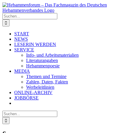
Zum
Inhalt
springen
Suche
nach:
START
NEWS
LESERIN WERDEN
SERVICE
Info- und Arbeitsmaterialien
Literaturangaben
Hebammenpoesie
MEDIA
Themen und Termine
Zahlen, Daten, Fakten
Werbeleitlinien
ONLINE-ARCHIV
JOBBÖRSE
Suche
nach: