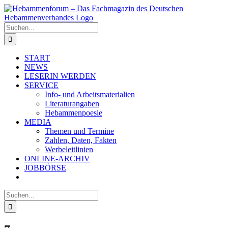
Zum
Inhalt
springen
Suche
nach:
START
NEWS
LESERIN WERDEN
SERVICE
Info- und Arbeitsmaterialien
Literaturangaben
Hebammenpoesie
MEDIA
Themen und Termine
Zahlen, Daten, Fakten
Werbeleitlinien
ONLINE-ARCHIV
JOBBÖRSE
Suche
nach: